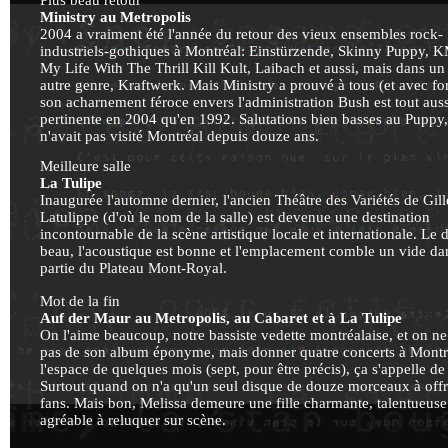
Plus beau retour
Ministry au Metropolis
2004 a vraiment été l'année du retour des vieux ensembles rock-
industriels-gothiques à Montréal: Einstürzende, Skinny Puppy,
My Life With The Thrill Kill Kult, Laibach et aussi, mais dans un
autre genre, Kraftwerk. Mais Ministry a prouvé à tous (et avec fo
son acharnement féroce envers l'administration Bush est tout auss
pertinente en 2004 qu'en 1992. Salutations bien basses au Puppy,
n'avait pas visité Montréal depuis douze ans.
Meilleure salle
La Tulipe
Inaugurée l'automne dernier, l'ancien Théâtre des Variétés de Gill
Latulippe (d'où le nom de la salle) est devenue une destination
incontournable de la scène artistique locale et internationale. Le 
beau, l'acoustique est bonne et l'emplacement comble un vide dan
partie du Plateau Mont-Royal.
Mot de la fin
Auf der Maur au Metropolis, au Cabaret et à La Tulipe
On l'aime beaucoup, notre bassiste vedette montréalaise, et on ne
pas de son album éponyme, mais donner quatre concerts à Montr
l'espace de quelques mois (sept, pour être précis), ça s'appelle de 
Surtout quand on n'a qu'un seul disque de douze morceaux à offri
fans. Mais bon, Melissa demeure une fille charmante, talentueuse 
agréable à reluquer sur scène.