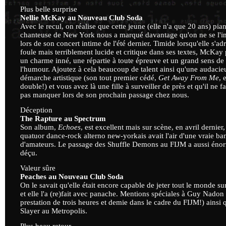
Plus belle surprise
Nellie McKay au Nouveau Club Soda
Avec le recul, on réalise que cette jeune (elle n'a que 20 ans) pian
chanteuse de New York nous a marqué davantage qu'on ne se l'i
lors de son concert intime de l'été dernier. Timide lorsqu'elle s'adr
foule mais terriblement lucide et critique dans ses textes, McKay
un charme inné, une répartie à toute épreuve et un grand sens de
l'humour. Ajoutez à cela beaucoup de talent ainsi qu'une audacie
démarche artistique (son tout premier cédé,
Get Away From Me
, 
double!) et vous avez là une fille à surveiller de près et qu'il ne f
pas manquer lors de son prochain passage chez nous.
Déception
The Rapture au Spectrum
Son album,
Echoes
, est excellent mais sur scène, en avril dernier,
quatuor dance-rock alterno new-yorkais avait l'air d'une vraie ba
d'amateurs. Le passage des Shuffle Demons au FIJM a aussi én
déçu.
Valeur sûre
Peaches au Nouveau Club Soda
On le savait qu'elle était encore capable de jeter tout le monde sur
et elle l'a (re)fait avec panache. Mentions spéciales à Guy Nadon 
prestation de trois heures et demie dans le cadre du FIJM!) ainsi 
Slayer au Metropolis.