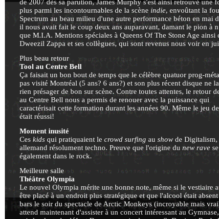
de 2007 dès sa parution, James Murphy s'est ainsi retrouvé une f
plus parmi les incontournables de la scène
indie
, envoûtant la fo
Spectrum au beau milieu d'une autre performance béton en mai de
il nous avait fait le coup deux ans auparavant, damant le pion à n
que M.I.A. Mentions spéciales à Queens Of The Stone Age ainsi 
Dweezil Zappa et ses collègues, qui sont revenus nous voir en juil
Plus beau retour
Tool au Centre Bell
Ça faisait un bon bout de temps que le célèbre quatuor prog-métal
pas visité Montréal (5 ans? 6 ans?) et son plus récent disque ne la
rien présager de bon sur scène. Contre toutes attentes, le retour d
au Centre Bell nous a permis de renouer avec la puissance qui
caractérisait cette formation durant les années 90. Même le jeu de
était réussi!
Moment inusité
Ces
kids
qui pratiquaient le
crowd surfing
au
show
de Digitalism,
allemand résolument techno. Preuve que l'origine du
new rave
se
également dans le rock.
Meilleure salle
Théâtre Olympia
Le nouvel Olympia mérite une bonne note, même si le vestiaire a
être placé à un endroit plus stratégique et que l'alcool était absent
bars le soir du spectacle de Arctic Monkeys (incroyable mais vra
attend maintenant d'assister à un concert intéressant au Gymnase,