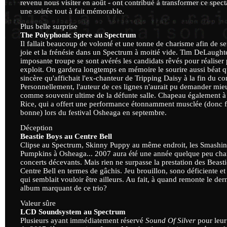
revenu nous visiter en août - ont contribué à transformer ce spect
une soirée tout à fait mémorable.
Plus belle surprise
The Polyphonic Spree au Spectrum
Il fallait beaucoup de volonté et une tonne de charisme afin de s
joie et la frénésie dans un Spectrum à moitié vide. Tim DeLaughte
imposante troupe se sont avérés les candidats rêvés pour réaliser 
exploit. On gardera longtemps en mémoire le sourire aussi béat 
sincère qu'affichait l'ex-chanteur de Tripping Daisy à la fin du co
Personnellement, l'auteur de ces lignes n'aurait pu demander mie
comme souvenir ultime de la défunte salle. Chapeau également 
Rice, qui a offert une performance étonnamment musclée (donc f
bonne) lors du festival Osheaga en septembre.
Déception
Beastie Boys au Centre Bell
Clipse au Spectrum, Skinny Puppy au même endroit, les Smashi
Pumpkins à Osheaga... 2007 aura été une année quelque peu cha
concerts décevants. Mais rien ne surpasse la prestation des Beast
Centre Bell en termes de gâchis. Jeu brouillon, sono déficiente 
qui semblait vouloir être ailleurs. Au fait, à quand remonte le der
album marquant de ce trio?
Valeur sûre
LCD Soundsystem au Spectrum
Plusieurs ayant immédiatement réservé
Sound Of Silver
pour leur