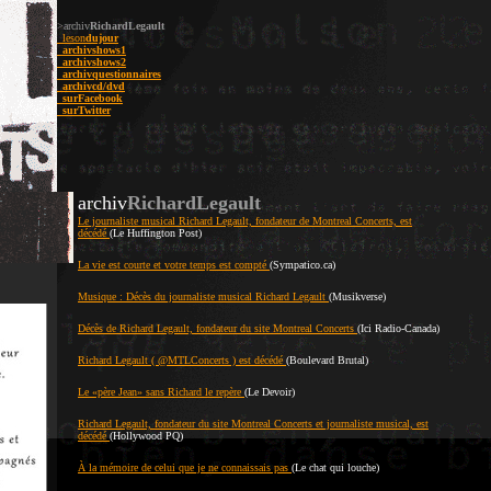
>archiv
RichardLegault
_leson
dujour
_archiv
shows1
_archiv
shows2
_archiv
questionnaires
_archiv
cd/dvd
_sur
Facebook
_sur
Twitter
archiv
RichardLegault
Le journaliste musical Richard Legault, fondateur de Montreal Concerts, est
décédé
(Le Huffington Post)
La vie est courte et votre temps est compté
(Sympatico.ca)
Musique : Décès du journaliste musical Richard Legault
(Musikverse)
Décès de Richard Legault, fondateur du site Montreal Concerts
(Ici Radio-Canada)
Richard Legault ( @MTLConcerts ) est décédé
(Boulevard Brutal)
Le «père Jean» sans Richard le repère
(Le Devoir)
Richard Legault, fondateur du site Montreal Concerts et journaliste musical, est
décédé
(Hollywood PQ)
À la mémoire de celui que je ne connaissais pas
(Le chat qui louche)