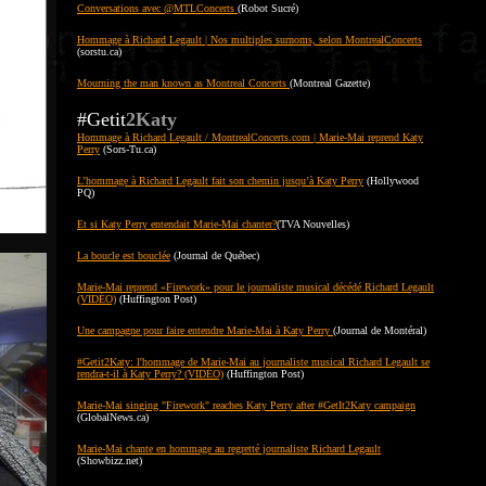
Conversations avec @MTLConcerts
(Robot Sucré)
Hommage à Richard Legault | Nos multiples surnoms, selon MontrealConcerts
(sorstu.ca)
Mourning the man known as Montreal Concerts
(Montreal Gazette)
#Getit
2Katy
Hommage à Richard Legault / MontrealConcerts.com | Marie-Mai reprend Katy
Perry
(Sors-Tu.ca)
L’hommage à Richard Legault fait son chemin jusqu’à Katy Perry
(Hollywood
PQ)
Et si Katy Perry entendait Marie-Mai chanter?
(TVA Nouvelles)
La boucle est bouclée
(Journal de Québec)
Marie-Mai reprend «Firework» pour le journaliste musical décédé Richard Legault
(VIDÉO)
(Huffington Post)
Une campagne pour faire entendre Marie-Mai à Katy Perry
(Journal de Montéral)
#Getit2Katy: l'hommage de Marie-Mai au journaliste musical Richard Legault se
rendra-t-il à Katy Perry? (VIDÉO)
(Huffington Post)
Marie-Mai singing "Firework" reaches Katy Perry after #GetIt2Katy campaign
(GlobalNews.ca)
Marie-Mai chante en hommage au regretté journaliste Richard Legault
(Showbizz.net)